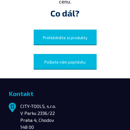
cenu.
Co dál?
Prohlédněte si produkty
Pošlete nám poptávku
Kontakt
CITY-TOOLS, s.r.o.
V Parku 2336/22
Praha 4, Chodov
148 00