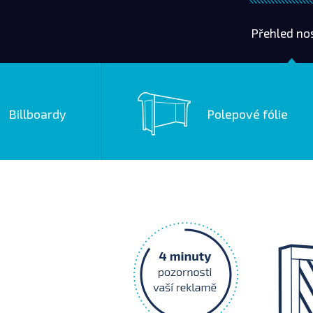
Přehled no
Billboardy
Polepové fólie