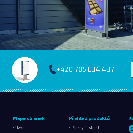
Next
+420 705 634 487
e
Mapa stránek
Přehled produktů
K
Úvod
Plochy Citylight