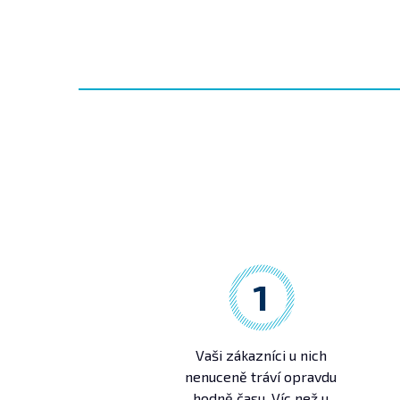
1
Vaši zákazníci u nich
nenuceně tráví opravdu
hodně času. Víc než u