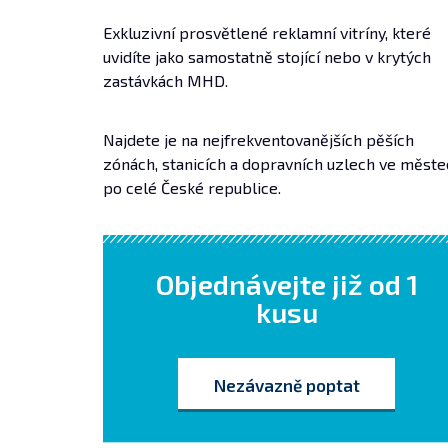
Exkluzivní prosvětlené reklamní vitríny, které
uvidíte jako samostatně stojící nebo v krytých
zastávkách MHD.
Najdete je na nejfrekventovanějších pěších
zónách, stanicích a dopravních uzlech ve měste
po celé České republice.
Objednávejte již od 1
kusu
Nezávazně poptat